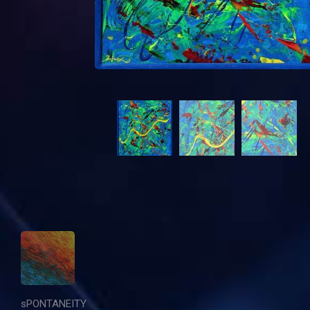
sPONTANEITY
zMYSLYWOLNE
cHANGES
tOCOMATO
cYKLICZKA