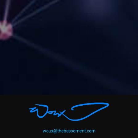
woux@thebassement.com