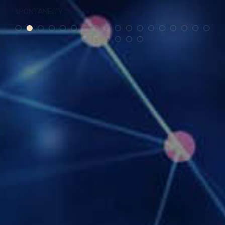
sPONTANEITY
zMYSLYWOLNE
cHANGES
tOCOMATO
cYKLICZKA