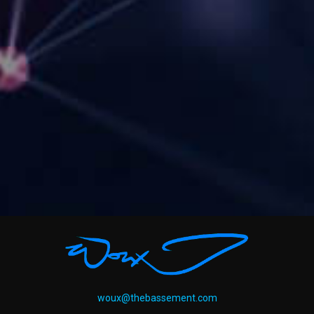
woux@thebassement.com