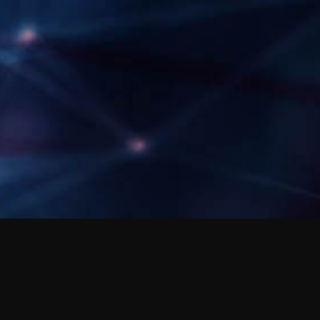
NCLOSED dREAM
kOSMEDANCJA