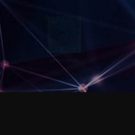
zMYSLYWOLNE
cHANGES