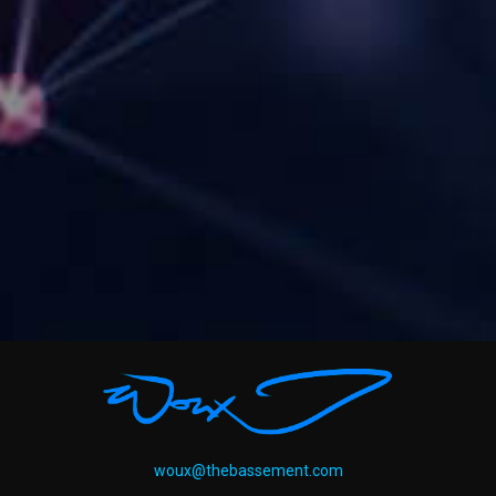
woux@thebassement.com