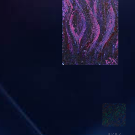
sPONTANEITY
zMYSLYWOLNE
cHANGES
tOCOMATO
cYKLICZKA