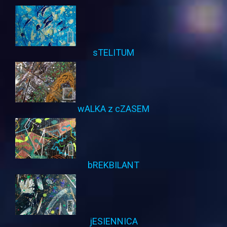
sTELITUM
wALKA z cZASEM
bREKBILANT
jESIENNICA